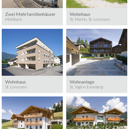
Zwei Mehrfamilienhäuser
Wohnhaus
Mühlbach
St. Martin, St. Lorenzen
Baumeisterarbeiten
FLORALP
ST. LORENZEN
Baumeisterarbeiten 2019
Wohnhaus
Wohnanlage
St. Lorenzen
St. Vigil in Enneberg
Meransen
Rohbau