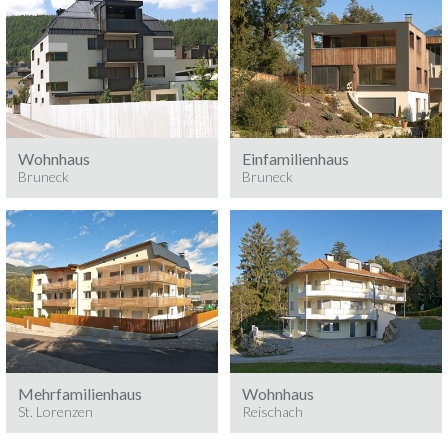
Bruneck
Baumeisterarbeiten,
Bruneck
Bauzeit: 8 Monate
Baumeisterarbeiten, 2010
3
Bauvolumen: 2.740 m
Wohnhaus
Einfamilienhaus
Bruneck
Bruneck
St. Lorenzen
Reischach
Baumeisterarbeiten
Baumeisterarbeiten
Mehrfamilienhaus
Wohnhaus
St. Lorenzen
Reischach