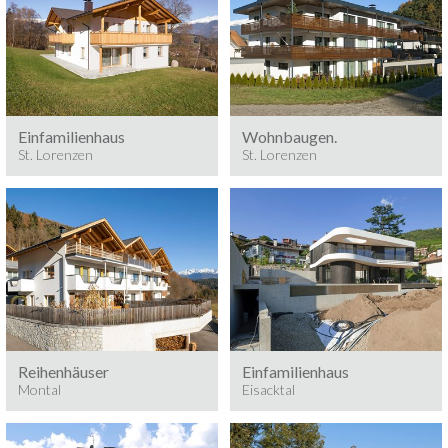
6 Wohnungen, St.
St. Lorenzen
Lorenzen
Baumeisterarbeiten, 2015
Baumeisterarbeiten, 2014
Einfamilienhaus
Wohnbaugen.
St. Lorenzen
St. Lorenzen
Eisacktal
Montal
Baumeisterarbeiten
Baumeisterarbeiten, 2012
Bauzeit: 11 Monate
3
Bauvolumen: 900 m
Reihenhäuser
Einfamilienhaus
Montal
Eisacktal