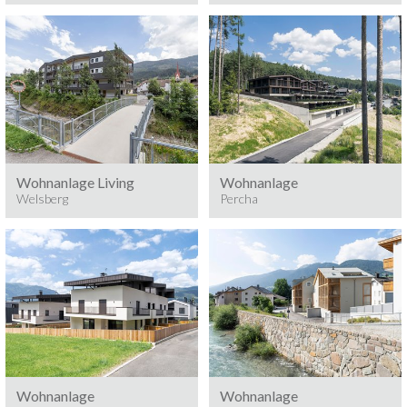
Baumeisterarbeiten
PERCHA
Baumeisterarbeiten
WELSBERG
Wohnanlage Living
Wohnanlage
Welsberg
Percha
Baumeisterarbeiten
Baumeisterarbeiten
REISCHACH/BRUNECK
STERZING
Wohnanlage
Wohnanlage