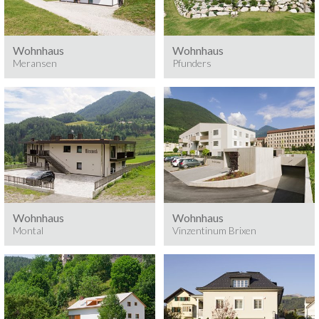
Bauzeit: 20.09.17 –
Baumeisterarbeiten 2018
31.10.17
3
Bauvolumen: 1.572 m
Wohnhaus
Wohnhaus
Meransen
Pfunders
Baumeisterarbeiten 2018
Baumeisterarbeiten 2018
Wohnhaus
Wohnhaus
Montal
Vinzentinum Brixen