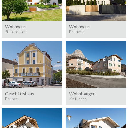
St. Lorenzen
Bruneck
Baumeisterarbeiten 2017
Baumeisterarbeiten, 2017
Wohnhaus
Wohnhaus
St. Lorenzen
Bruneck
Kolfuschg
Bruneck
Baumeisterarbeiten,
Baumeisterarbeiten, 2011
Bauzeit: 12 Monate
3
Bauvolumen: 7.420 m
Geschäftshaus
Wohnbaugen.
Bruneck
Kolfuschg