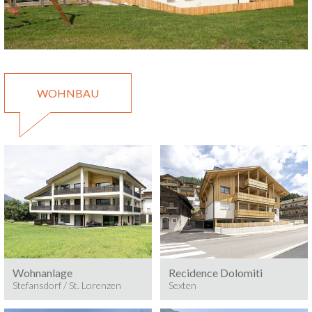
WOHNBAU
Baumeisterarbeiten
Baumeisterarbeiten
2025/24
2025/24
STEFANSDORF / ST.
SEXTEN
LORENZEN
Wohnanlage
Recidence Dolomiti
Stefansdorf / St. Lorenzen
Sexten