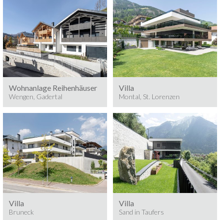
Baumeisterarbiten
Baumeisterarbeiten
WENGEN, GADERTAL
MONTAL, ST. LORENZEN
Wohnanlage Reihenhäuser
Villa
Wengen, Gadertal
Montal, St. Lorenzen
Baumeisterarbeiten
Baumeisterarbeiten
BRUNECK
SAND IN TAUFERS
Villa
Villa
Bruneck
Sand in Taufers