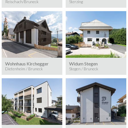
Reischach/Bruneck
Sterzing
Baumeisterarbeiten
Baumeisterarbeiten
DIETENHEIM / BRUNECK
STEGEN / BRUNECK
Wohnhaus Kirchegger
Widum Stegen
Dietenheim / Bruneck
Stegen / Bruneck
Baumeisterarbeiten
ST. GEORGEN /
BRUNECK
Baumeisterarbeiten
BRUNECK