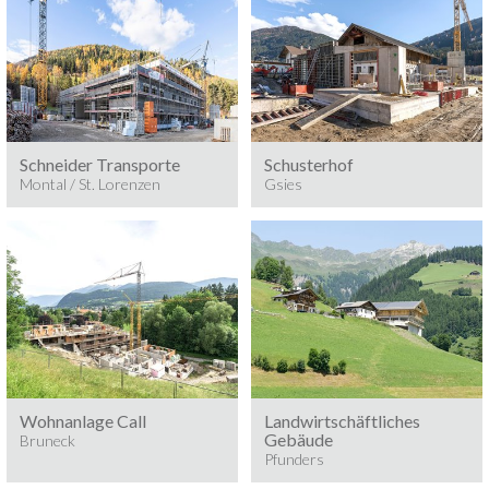
Baumeisterarbeiten 2025
Baumeisterarbeiten 2025
MONTAL / ST. LORENZEN
GSIES
Schneider Transporte
Schusterhof
Montal / St. Lorenzen
Gsies
Baumeisterarbeiten 2025
Baumeisterarbeiten 2025
BRUNECK
PFUNDERS
Wohnanlage Call
Landwirtschäftliches
Gebäude
Bruneck
Pfunders