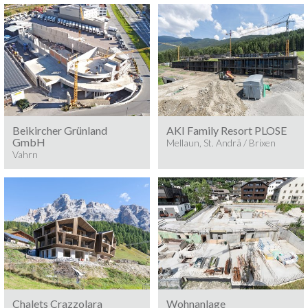
Baumeisterarbeiten
Baumeisterarbeiten 2024
2025/24
ST. ANDRÄ / BRIXEN
VAHRN
Beikircher Grünland
AKI Family Resort PLOSE
GmbH
Mellaun, St. Andrä / Brixen
Vahrn
Baumeisterarbeiten 2024
Baumeisterarbeiten 2024
ST. KASSIAN
DIETENHEIM/BRUNECK
Chalets Crazzolara
Wohnanlage