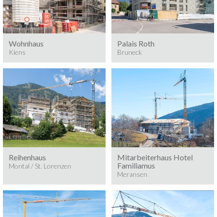
Baumeisterarbeiten 2025
Baumeisterarbeiten 2026
BRUNECK
Wohnhaus
Palais Roth
Kiens
Bruneck
Baumeisterarbeiten 2025
Baumeisterarbeiten 2025
MONTAL / ST. LORENZEN
MERANSEN
Reihenhaus
Mitarbeiterhaus Hotel
Familiamus
Montal / St. Lorenzen
Meransen