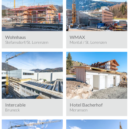
Stefansdorf, St. Lorenzen
Baumeisterarbeiten 2025
Baumeisterarbeiten 2025
MONTAL / ST. LORENZEN
Wohnhaus
WMAX
Stefansdorf/St. Lorenzen
Montal / St. Lorenzen
Baumeisterarbeiten 2025
Baumeisterarbeiten 2025
Treppenturm
MERANSEN
BRUNECK
Intercable
Hotel Bacherhof
Bruneck
Meransen