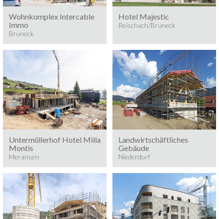
Wohnkomplex Intercable
Hotel Majestic
Immo
Reischach/Bruneck
Bruneck
Baumeisterarbeiten 2026
Baumeisterarbeiten 2026
MERANSEN
NIEDERDORF
Untermüllerhof Hotel Milla
Landwirtschäftliches
Montis
Gebäude
Meransen
Niederdorf
Kiens