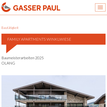
Togg
navi
Bautätigkeit
FAMILY APARTMENTS WINKLWIESE
Baumeisterarbeiten 2025
OLANG